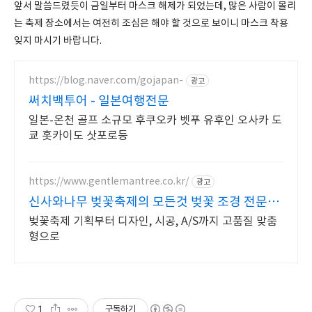
앞서 말씀드렸듯이 금일부터 마스크 해제가 되었는데, 많은 사람이 몰리
는 축제 장소에서는 여전히 조심은 해야 할 것으로 보이니 마스크 착용
잊지 마시기 바랍니다.
https://blog.naver.com/gojapan-
광고
써치백투어 - 일본여행전문
일본-온천 골프 소규모 후쿠오카 벳푸 유후인 오사카 도
쿄 홋카이도 삿포로등
https://www.gentlemantree.co.kr/
광고
신사와나무 벚꽃축제의 모든것 벚꽃 조경 전문기
업
벚꽃축제 기획부터 디자인, 시공, A/S까지 고품질 맞춤
형으로
1
구독하기