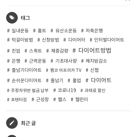
태그
실내운동
홈트
유산소운동
저축은행
턱걸이방법
신청방법
다이어터
인터벌다이어트
다이어트방법
친업
스쿼트
체중감량
은행
근력운동
기초대사량
체지방감소
줄넘기다이어트
신협
펨코 아프리카 TV
다이어트
손쉬운다이어트
줄넘기
풀업
코로나19
주정차위반 벌금 납부
과태료 할인
근성장
헬스
헬린이
포텐터짐
최근 글