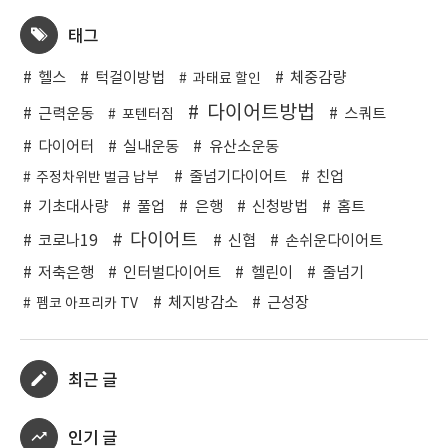
태그
헬스
턱걸이방법
체중감량
과태료 할인
다이어트방법
근력운동
스쿼트
포텐터짐
다이어터
실내운동
유산소운동
줄넘기다이어트
친업
주정차위반 벌금 납부
기초대사량
풀업
은행
신청방법
홈트
다이어트
코로나19
신협
손쉬운다이어트
저축은행
인터벌다이어트
헬린이
줄넘기
체지방감소
근성장
펨코 아프리카 TV
최근 글
인기 글