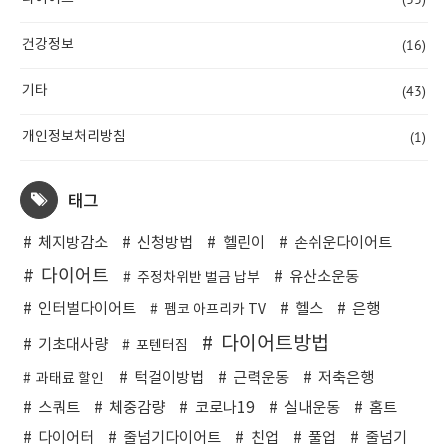
(16)
건강정보
(43)
기타
(1)
개인정보처리방침
태그
체지방감소
신청방법
헬린이
손쉬운다이어트
다이어트
유산소운동
주정차위반 벌금 납부
인터벌다이어트
헬스
은행
펨코 아프리카 TV
다이어트방법
기초대사량
포텐터짐
턱걸이방법
근력운동
저축은행
과태료 할인
스쿼트
체중감량
코로나19
실내운동
홈트
다이어터
줄넘기다이어트
친업
풀업
줄넘기