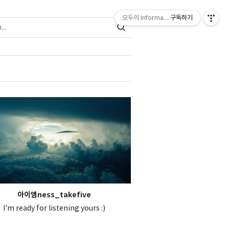
모두의 Information
구독하기
아이엠ness_takefive
I'm ready for listening yours :)