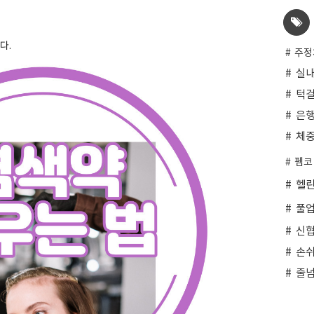
다.
주정
실
턱
은
체
펨코
헬
풀
신
손
줄