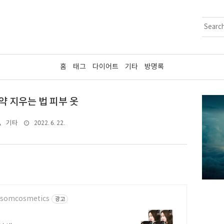
홈
태그
다이어트
기타
방명록
약 지우는 법 피부 옷
2022. 6. 22.
기타
ossomcosmetics
광고