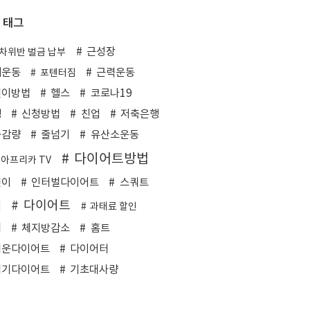
태그
근성장
차위반 벌금 납부
내운동
근력운동
포텐터짐
걸이방법
헬스
코로나19
행
신청방법
친업
저축은행
중감량
줄넘기
유산소운동
다이어트방법
 아프리카 TV
린이
인터벌다이어트
스쿼트
다이어트
업
과태료 할인
협
체지방감소
홈트
쉬운다이어트
다이어터
넘기다이어트
기초대사량