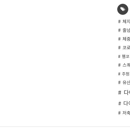
체
줄
체
코로
펨코
스
주정
유
다
다
저