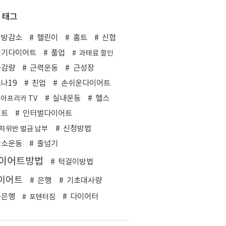
태그
지방감소
헬린이
홈트
신협
넘기다이어트
풀업
과태료 할인
중감량
근력운동
근성장
나19
친업
손쉬운다이어트
실내운동
헬스
 아프리카 TV
쿼트
인터벌다이어트
신청방법
차위반 벌금 납부
산소운동
줄넘기
이어트방법
턱걸이방법
이어트
은행
기초대사량
축은행
다이어터
포텐터짐