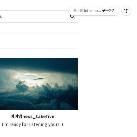
모두의 Information
구독하기
아이엠ness_takefive
I'm ready for listening yours :)