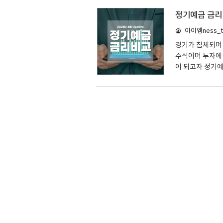
타납니다. 하지만
정기예금 금리비
늘은 정기적금 금
아이엠ness_ta
금리비교 - 23년
로 변경되기 때문
경기가 침체되며
주식이며 투자에 
이 되고자 정기예
해 드리오니 정보
리비교 - 23년
며, 수시 변경이
SH수협은행 Sh첫
액 : 100만 원 
1.2 DGB대구은행