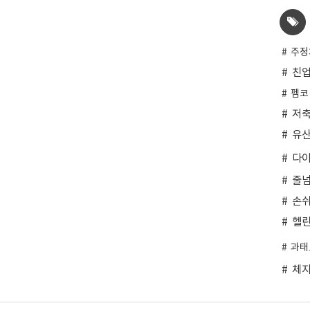
주정
친
펨코
저
유
다
줄
손
헬
과태
체