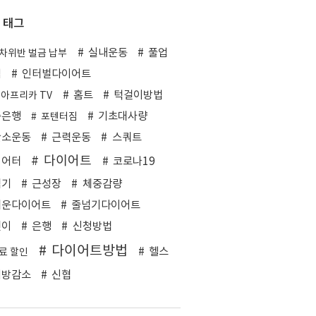
태그
실내운동
풀업
차위반 벌금 납부
업
인터벌다이어트
홈트
턱걸이방법
 아프리카 TV
축은행
기초대사량
포텐터짐
산소운동
근력운동
스쿼트
다이어트
이어터
코로나19
넘기
근성장
체중감량
쉬운다이어트
줄넘기다이어트
린이
은행
신청방법
다이어트방법
헬스
료 할인
지방감소
신협