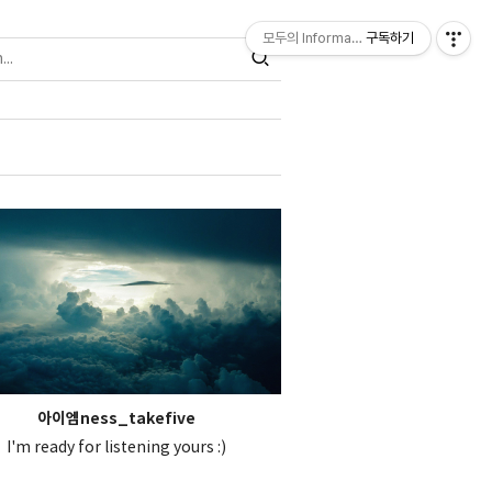
모두의 Information
구독하기
아이엠ness_takefive
I'm ready for listening yours :)